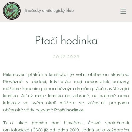
Jihočeský ornitologický klub
Ptačí hodinka
20.12.2023
Přikrmování ptáků na krmítkách je velmi oblíbenou aktivitou.
Převážně v období, kdy ptáci mají nedostatek potravy,
můžeme krmením pomoci běžným druhům ptáků navštěvující
krmítko. Ať už máte krmítko na zahradě, na balkoně nebo
kdekoliv ve svém okolí, můžete se zúčastnit programu
občanské vědy nazvané
Ptačí hodinka
.
Tato akce probíhá pod hlavičkou České společnosti
ornitologické (ČSO) již od ledna 2019. Jedná se o každoroční