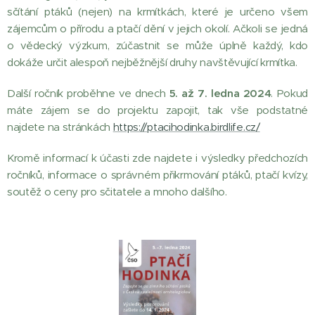
sčítání ptáků (nejen) na krmítkách, které je určeno všem
zájemcům o přírodu a ptačí dění v jejich okolí. Ačkoli se jedná
o vědecký výzkum, zúčastnit se může úplně každý, kdo
dokáže určit alespoň nejběžnější druhy navštěvující krmítka.
Další ročník proběhne ve dnech
5. až 7. ledna 2024
. Pokud
máte zájem se do projektu zapojit, tak vše podstatné
najdete na stránkách
https://ptacihodinka.birdlife.cz/
Kromě informací k účasti zde najdete i výsledky předchozích
ročníků, informace o správném přikrmování ptáků, ptačí kvízy,
soutěž o ceny pro sčitatele a mnoho dalšího.