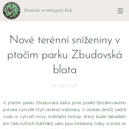
Jihočeský ornitologický klub
Nové terénní sníženiny v
ptačím parku Zbudovská
blata
24.02.2025
V ptačím parku Zbudovská blata jsme podél Bezdrevského
potoka vytvořili čtyři terénní sníženiny. V období dešťů zadrží
vodu a vytvoří nový mokřadní biotop, který bude lákadlem
pro řadu lučních bahňáků, jako jsou bekasiny, čejky a snad se