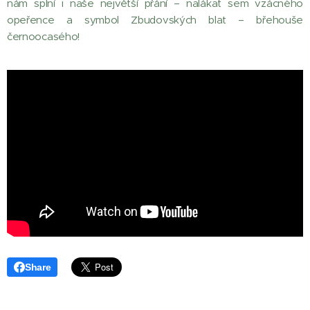
nám splní i naše největší přání – nalákat sem vzácného
opeřence a symbol Zbudovských blat – břehouše
černoocasého!
Share