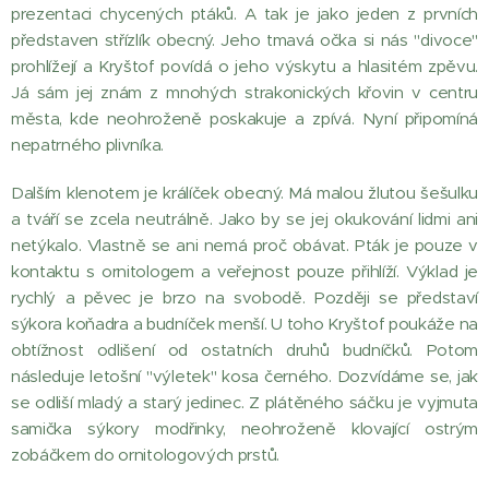
prezentaci chycených ptáků. A tak je jako jeden z prvních
představen střízlík obecný. Jeho tmavá očka si nás "divoce"
prohlížejí a Kryštof povídá o jeho výskytu a hlasitém zpěvu.
Já sám jej znám z mnohých strakonických křovin v centru
města, kde neohroženě poskakuje a zpívá. Nyní připomíná
nepatrného plivníka.
Dalším klenotem je králíček obecný. Má malou žlutou šešulku
a tváří se zcela neutrálně. Jako by se jej okukování lidmi ani
netýkalo. Vlastně se ani nemá proč obávat. Pták je pouze v
kontaktu s ornitologem a veřejnost pouze přihlíží. Výklad je
rychlý a pěvec je brzo na svobodě. Později se představí
sýkora koňadra a budníček menší. U toho Kryštof poukáže na
obtížnost odlišení od ostatních druhů budníčků. Potom
následuje letošní "výletek" kosa černého. Dozvídáme se, jak
se odliší mladý a starý jedinec. Z plátěného sáčku je vyjmuta
samička sýkory modřinky, neohroženě klovající ostrým
zobáčkem do ornitologových prstů.