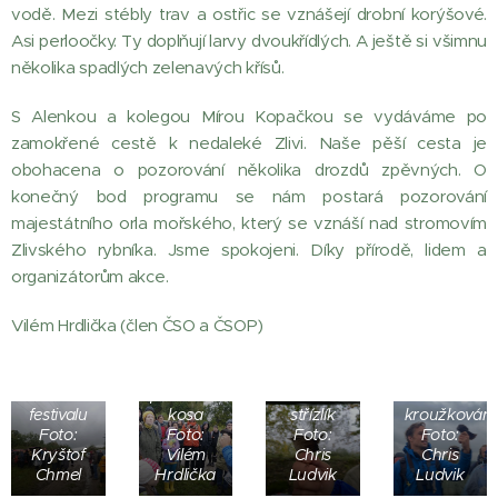
vodě. Mezi stébly trav a ostřic se vznášejí drobní korýšové.
Asi perloočky. Ty doplňují larvy dvoukřídlých. A ještě si všimnu
několika spadlých zelenavých křísů.
S Alenkou a kolegou Mírou Kopačkou se vydáváme po
zamokřené cestě k nedaleké Zlivi. Naše pěší cesta je
obohacena o pozorování několika drozdů zpěvných. O
konečný bod programu se nám postará pozorování
majestátního orla mořského, který se vznáší nad stromovím
Zlivského rybníka. Jsme spokojeni. Díky přírodě, lidem a
organizátorům akce.
Vilém Hrdlička (člen ČSO a ČSOP)
začátek
představení
ukázka
festivalu
kosa
střízlík
kroužkování
Foto:
Foto:
Foto:
Foto:
Kryštof
Vilém
Chris
Chris
Chmel
Hrdlička
Ludvik
Ludvik