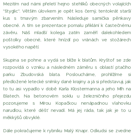
Mezitím nad námi přeletí hejno stehlíků obecných volajících
"štyglic". Větším úlovkem je opět kos černý, tentokrát starší
kus s tmavým zbarvením. Následuje samička pěnkavy
obecné. A tím se prezentace pomalu přiklání k častečnému
závěru. Náš mladší kolega zatím zaměří dalekohledem
poštolky obecné, které hnízdí po vránách ve stožárech
vysokého napětí.
Skupina se pohne a vydá se blíže k blatům. Kryštof se zde
rozpovídá o vzniku a následném záměru s oblastí ptačího
parku Zbudovská blata. Posloucháme, prohlížíme si
předložené letecké snímky dané krajiny a já si představuji, jak
to tu asi vypadlo v době Karla Klostermanna a jeho Mlh na
Blatech. Na betonovém soklu u železničního přejezdu
pozorujeme s Mírou Kopačkou nenápadnou vlahovku
narudlou, které déšť nevadí. Má jej ráda, tak jak je to u
měkkýšů obvyklé.
Dále pokračujeme k rybníku Malý Knapr. Odkudsi se zvedne