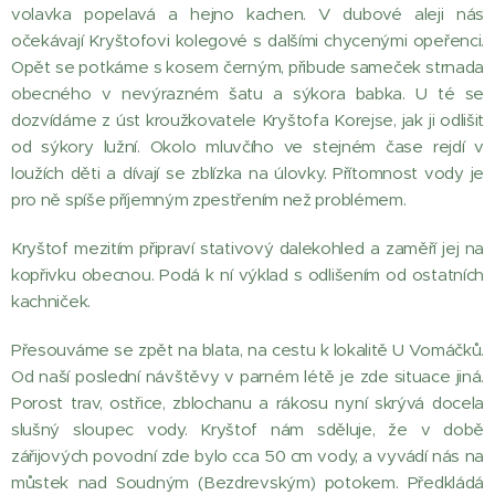
volavka popelavá a hejno kachen. V dubové aleji nás
očekávají Kryštofovi kolegové s dalšími chycenými opeřenci.
Opět se potkáme s kosem černým, přibude sameček strnada
obecného v nevýrazném šatu a sýkora babka. U té se
dozvídáme z úst kroužkovatele Kryštofa Korejse, jak ji odlišit
od sýkory lužní. Okolo mluvčího ve stejném čase rejdí v
loužích děti a dívají se zblízka na úlovky. Přítomnost vody je
pro ně spíše příjemným zpestřením než problémem.
Kryštof mezitím připraví stativový dalekohled a zaměří jej na
kopřivku obecnou. Podá k ní výklad s odlišením od ostatních
kachniček.
Přesouváme se zpět na blata, na cestu k lokalitě U Vomáčků.
Od naší poslední návštěvy v parném létě je zde situace jiná.
Porost trav, ostřice, zblochanu a rákosu nyní skrývá docela
slušný sloupec vody. Kryštof nám sděluje, že v době
zářijových povodní zde bylo cca 50 cm vody, a vyvádí nás na
můstek nad Soudným (Bezdrevským) potokem. Předkládá