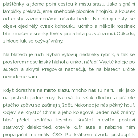
pláštěnky a jdeme polní cestou k místu srazu. Jako signální
lampičky překračujeme sněhobílé plodnice hnojníku a kousek
od cesty zaznamenáme několik bedel. Na okraji cesty se
objeví ojedinělý kvítek kohoutku lučního a několik rostlinek
bílé, zmáčené silenky. Květy jara a léta pozvolna mizí. Odkudsi,
z hloubi luk, se ozývají vrány.
Na blatech je ruch. Rybáři vylovují nedaleký rybník, a tak se
prostorem nese lidský hlahol a cinkot nářadí. Vyjeté koleje po
autech a skrytá Pragovka naznačují, že na blatech určitě
nebudeme sami.
Když dorazíme na místo srazu, mnoho nás tu není. Tak, jako
na prstech jedné ruky. Netrvá to však dlouho a přátelé
ptačího zpěvu se začínají sjíždět. Nakonec je nás pěkný houf.
Objeví se Kryštof Chmel a jeho kolegové. Jeden náš známý
hlásí přelet jestřába lesního. Kryštof mezitím postaví
stativový dalekohled, otevře kufr auta a nabídne nám
propagační materiály ČSO. Po krátkém úvodu přistoupí k