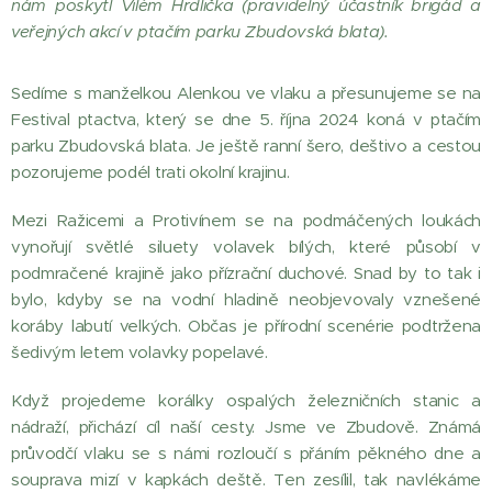
nám poskytl Vilém Hrdlička (pravidelný účastník brigád a
veřejných akcí v ptačím parku Zbudovská blata).
Sedíme s manželkou Alenkou ve vlaku a přesunujeme se na
Festival ptactva, který se dne 5. října 2024 koná v ptačím
parku Zbudovská blata. Je ještě ranní šero, deštivo a cestou
pozorujeme podél trati okolní krajinu.
Mezi Ražicemi a Protivínem se na podmáčených loukách
vynořují světlé siluety volavek bílých, které působí v
podmračené krajině jako přízrační duchové. Snad by to tak i
bylo, kdyby se na vodní hladině neobjevovaly vznešené
koráby labutí velkých. Občas je přírodní scenérie podtržena
šedivým letem volavky popelavé.
Když projedeme korálky ospalých železničních stanic a
nádraží, přichází cíl naší cesty. Jsme ve Zbudově. Známá
průvodčí vlaku se s námi rozloučí s přáním pěkného dne a
souprava mizí v kapkách deště. Ten zesílil, tak navlékáme