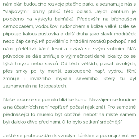
nám plán budoucího rozvoje ptačího parku a seznamuje nás s
"vlajkovými" druhy ptáků této oblasti. Jejich centrum je
položeno na výskytu bahňáků. Především na břehoušovi
černoocasém, vodoušovi rudonohém a kolize velké. Dále se
připojuje kalous pustovka a další druhy jako slavík modráček
nebo čáp černý. Při povídání o hnízdění motáků pochopů nad
námi přelétává káně lesní a ozývá se svým voláním. Náš
průvodce se dále zmiňuje o výjimečnosti dané lokality, co se
týká hmyzu nebo savců. Od těch větších, prasat divokých,
přes srnky po ty menší, zastoupené např. vydrou říční,
zmiňuje i invazního mývala severního, který tu byl
zaznamenán na fotopastech.
Naše exkurze se pomalu blíží ke konci. Navzájem se loučíme
a na účastnících není nepřízeň počasí nijak znát. Pro samotné
přednášející to muselo být obtížné, neboť na místě samém
byli daleko dříve před námi. O to bylo setkání srdečnější.
Ještě se probrouzdám k vzniklým tůňkám a pozoruji život ve