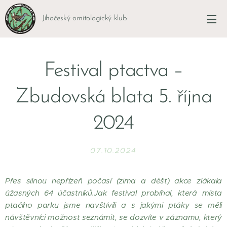
Jihočeský ornitologický klub
Festival ptactva –
Zbudovská blata 5. října
2024
07.10.2024
Přes silnou nepřízeň počasí (zima a déšť) akce zlákala
úžasných 64 účastníků.
Jak festival probíhal, která místa
ptačího parku jsme navštívili a s jakými ptáky se měli
návštěvníci možnost seznámit, se dozvíte v záznamu, který